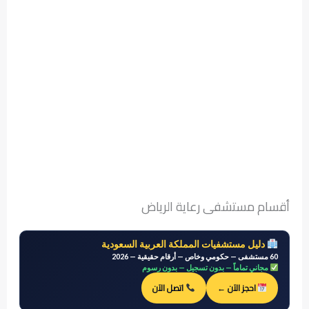
أقسام مستشفى رعاية الرياض
دليل مستشفيات المملكة العربية السعودية
60 مستشفى — حكومي وخاص — أرقام حقيقية — 2026
مجاني تماماً — بدون تسجيل — بدون رسوم
احجز الآن ←
اتصل الآن