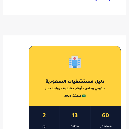
دليل مستشفيات السعودية
حكومي وخاص • أرقام حقيقية • روابط حجز
محدّث 2026
2
13
60
مستشفى
منطقة
نوع