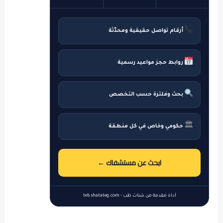
أرقام تواصل حقيقية ومحدّثة
روابط حجز مواعيد رسمية
بحث وفلترة حسب التخصص
🏛
حكومي وخاص في كل منطقة
ابحث عن مستشفاك ←
أداة مقدمة من شتات طب • teb.shatateg.com