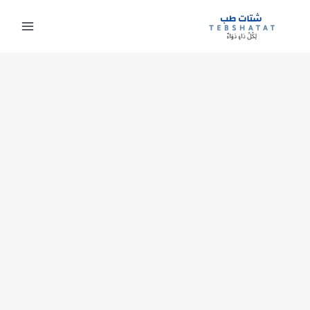
خطي
لى
لمحتوى