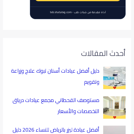
أداة مقدمة من شتات طب • teb.shatateg.com
أحدث المقالات
دليل أفضل عيادات أسنان تبوك علاج وزراعة
وتقويم
مستوصف القحطاني مجمع عيادات درياق
التخصصات والأسعار
أفضل عيادة ليزر بالرياض للنساء 2026 دليل