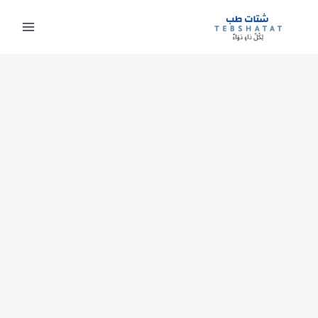
خطي
لى
لمحتوى