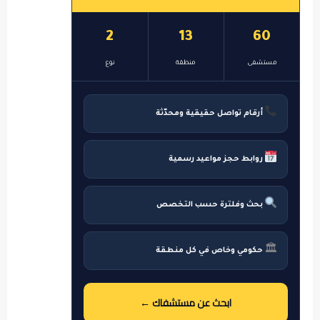
2
13
60
مستشفى
منطقة
نوع
أرقام تواصل حقيقية ومحدّثة
روابط حجز مواعيد رسمية
بحث وفلترة حسب التخصص
🏛
حكومي وخاص في كل منطقة
ابحث عن مستشفاك ←