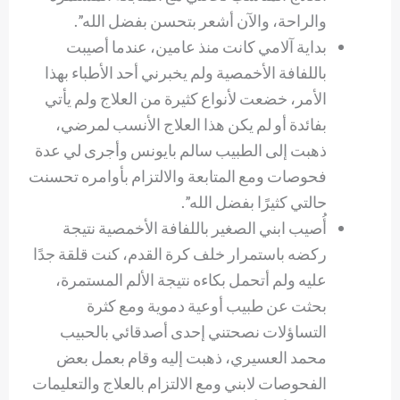
والراحة، والآن أشعر بتحسن بفضل الله”.
بداية آلامي كانت منذ عامين، عندما أصيبت
باللفافة الأخمصية ولم يخبرني أحد الأطباء بهذا
الأمر، خضعت لأنواع كثيرة من العلاج ولم يأتي
بفائدة أو لم يكن هذا العلاج الأنسب لمرضي،
ذهبت إلى الطبيب سالم بايونس وأجرى لي عدة
فحوصات ومع المتابعة والالتزام بأوامره تحسنت
حالتي كثيرًا بفضل الله”.
أُصيب ابني الصغير باللفافة الأخمصية نتيجة
ركضه باستمرار خلف كرة القدم، كنت قلقة جدًا
عليه ولم أتحمل بكاءه نتيجة الألم المستمرة،
بحثت عن طبيب أوعية دموية ومع كثرة
التساؤلات نصحتني إحدى أصدقائي بالحبيب
محمد العسيري، ذهبت إليه وقام بعمل بعض
الفحوصات لابني ومع الالتزام بالعلاج والتعليمات