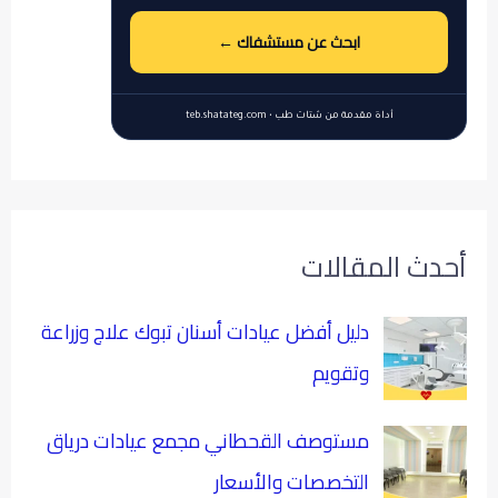
ابحث عن مستشفاك ←
أداة مقدمة من شتات طب • teb.shatateg.com
أحدث المقالات
دليل أفضل عيادات أسنان تبوك علاج وزراعة
وتقويم
مستوصف القحطاني مجمع عيادات درياق
التخصصات والأسعار