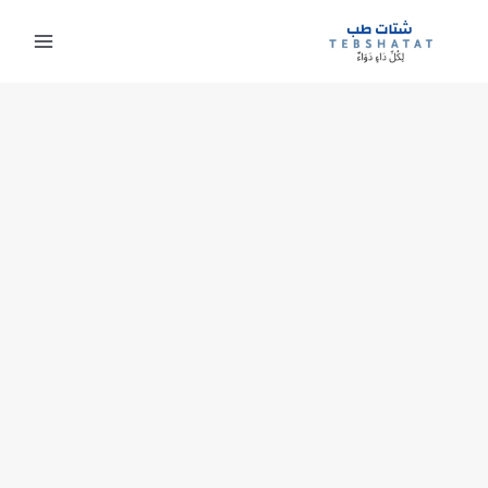
خطي
لى
لمحتوى