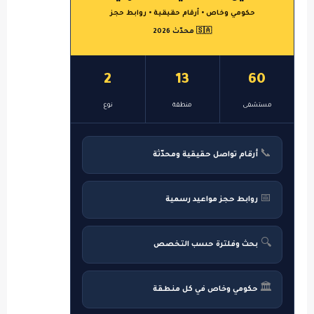
حكومي وخاص • أرقام حقيقية • روابط حجز
🇸🇦 محدّث 2026
2
13
60
مستشفى
منطقة
نوع
📞
أرقام تواصل حقيقية ومحدّثة
📅
روابط حجز مواعيد رسمية
🔍
بحث وفلترة حسب التخصص
🏛
حكومي وخاص في كل منطقة