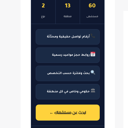
2
13
60
مستشفى
منطقة
نوع
أرقام تواصل حقيقية ومحدّثة
روابط حجز مواعيد رسمية
بحث وفلترة حسب التخصص
🏛
حكومي وخاص في كل منطقة
ابحث عن مستشفاك ←