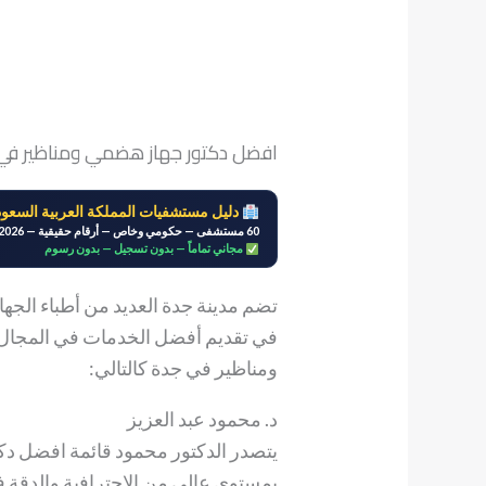
افضل دكتور جهاز هضمي ومناظير في
دليل مستشفيات المملكة العربية السعود
60 مستشفى — حكومي وخاص — أرقام حقيقية — 2026
مجاني تماماً — بدون تسجيل — بدون رسوم
تضم مدينة جدة العديد من أطباء الجه
في تقديم أفضل الخدمات في المجال،
ومناظير في جدة كالتالي:
د. محمود عبد العزيز
يتصدر الدكتور محمود قائمة افضل دك
بمستوى عالي من الاحترافية والدقة