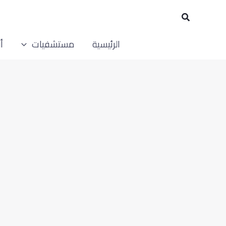
خطي
البحث
لى
لمحتوى
الرئيسية
مستشفيات
أ