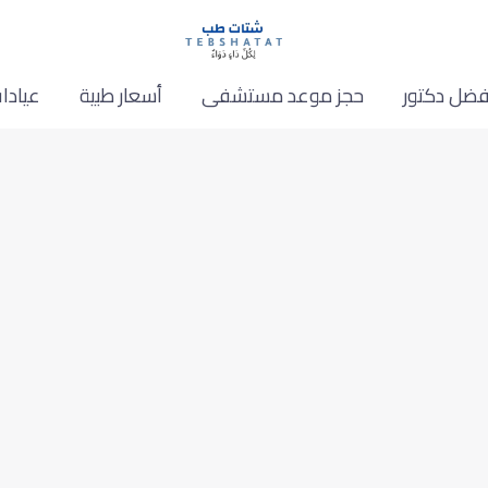
فضل دكتور
حجز موعد مستشفى
أسعار طبية
عيادا