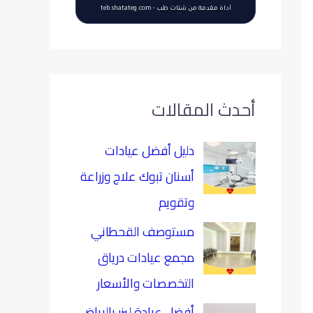
أداة مقدمة من شتات طب • teb.shatateg.com
أحدث المقالات
دليل أفضل عيادات
أسنان تبوك علاج وزراعة
وتقويم
مستوصف القحطاني
مجمع عيادات درياق
التخصصات والأسعار
أفضل عيادة ليزر بالرياض