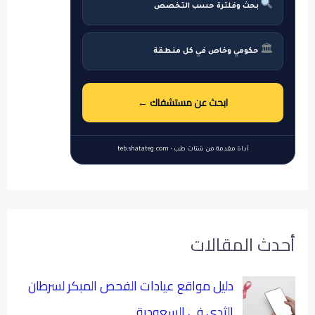
بحث وفلترة حسب التخصص
🏛
حكومي وخاص في كل منطقة
ابحث عن مستشفاك ←
أداة مقدمة من شتات طب • teb.shatateg.com
أحدث المقالات
دليل مواقع عيادات الفحص المبكر لسرطان
الثدي في السعودية