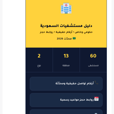
دليل مستشفيات السعودية
حكومي وخاص • أرقام حقيقية • روابط حجز
محدّث 2026
2
13
60
مستشفى
منطقة
نوع
أرقام تواصل حقيقية ومحدّثة
روابط حجز مواعيد رسمية