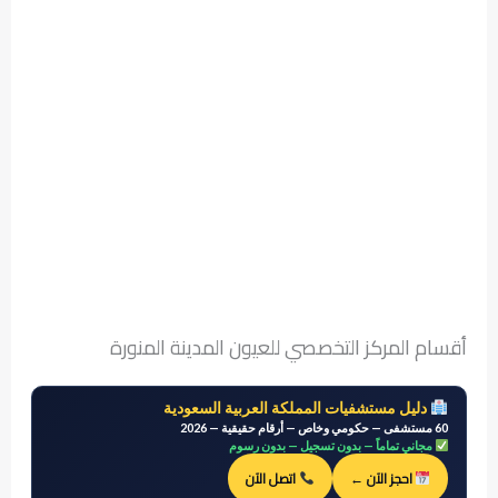
أقسام المركز التخصصي للعيون المدينة المنورة
دليل مستشفيات المملكة العربية السعودية
60 مستشفى — حكومي وخاص — أرقام حقيقية — 2026
مجاني تماماً — بدون تسجيل — بدون رسوم
احجز الآن ←
اتصل الآن