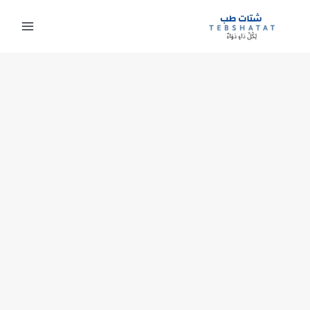
خطي
لى
لمحتوى