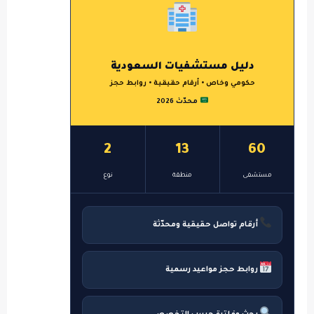
دليل مستشفيات السعودية
حكومي وخاص • أرقام حقيقية • روابط حجز
محدّث 2026
2
13
60
مستشفى
منطقة
نوع
أرقام تواصل حقيقية ومحدّثة
روابط حجز مواعيد رسمية