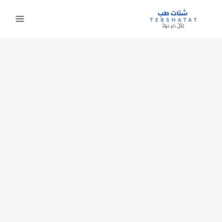
خطي
لى
لمحتوى