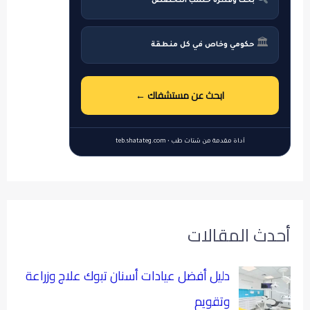
بحث وفلترة حسب التخصص
🏛
حكومي وخاص في كل منطقة
ابحث عن مستشفاك ←
أداة مقدمة من شتات طب • teb.shatateg.com
أحدث المقالات
دليل أفضل عيادات أسنان تبوك علاج وزراعة
وتقويم