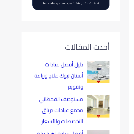
أداة مقدمة من شتات طب • teb.shatateg.com
أحدث المقالات
دليل أفضل عيادات
أسنان تبوك علاج وزراعة
وتقويم
مستوصف القحطاني
مجمع عيادات درياق
التخصصات والأسعار
أفضل عيادة ليزر بالرياض