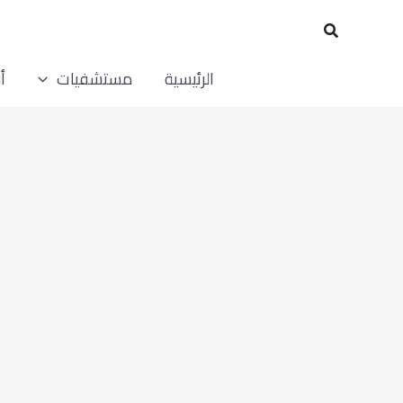
خطي
البحث
لى
لمحتوى
الرئيسية
مستشفيات
أ