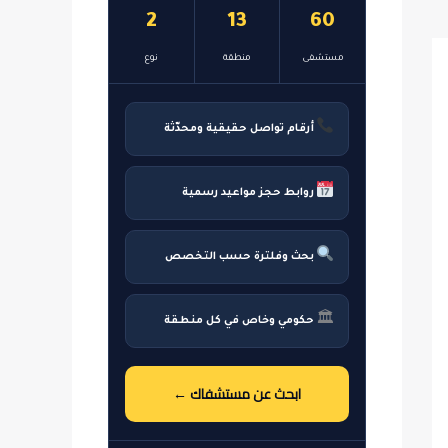
2
13
60
مستشفى
منطقة
نوع
أرقام تواصل حقيقية ومحدّثة
روابط حجز مواعيد رسمية
بحث وفلترة حسب التخصص
🏛
حكومي وخاص في كل منطقة
ابحث عن مستشفاك ←