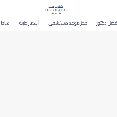
فضل دكتور
حجز موعد مستشفى
أسعار طبية
عيادا