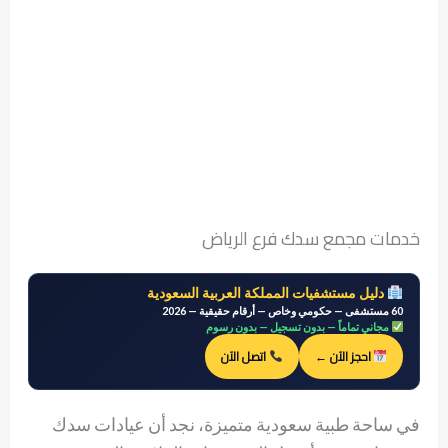
خدمات مجمع سدك فرع الرياض
دليل مستشفيات المملكة العربية السعودية
60 مستشفى — حكومي وخاص — أرقام حقيقية — 2026
مجاني تماماً — بدون تسجيل — بدون رسوم
احجز الآن ←
اتصل الآن
في ساحة طبية سعودية متميزة، نجد أن عيادات سدك