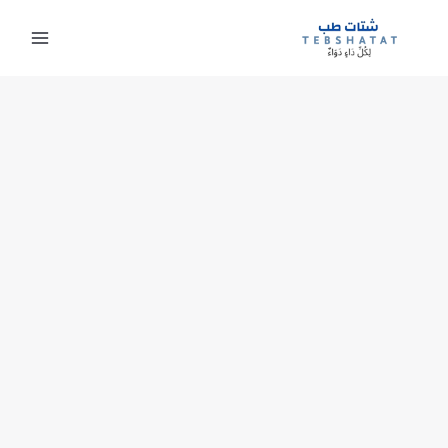
خطي
لى
لمحتوى