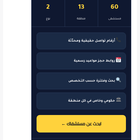
2
13
60
مستشفى
منطقة
نوع
أرقام تواصل حقيقية ومحدّثة
روابط حجز مواعيد رسمية
بحث وفلترة حسب التخصص
🏛
حكومي وخاص في كل منطقة
ابحث عن مستشفاك ←