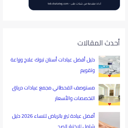
أداة مقدمة من شتات طب • teb.shatateg.com
أحدث المقالات
دليل أفضل عيادات أسنان تبوك علاج وزراعة
وتقويم
مستوصف القحطاني مجمع عيادات درياق
التخصصات والأسعار
أفضل عيادة ليزر بالرياض للنساء 2026 دليل
شامل للاختيار الصح