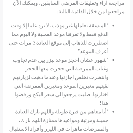
مراجعة آراء وتعليقات المرضى السابقين، ويمكنك الآن
مراجعتها من خلال القائمة التالية:
“المنسقة تعاملها غير مهذب، لا ترد علينا إلا وقت
الدفع فقط ولا تعرفنا موعد العملية ولا اليوم مما
اضطررت للذهاب إلى موقع العيادة 3 مرات حتى
أعرف الموعد”
“شهور عشان احجز موعد ليزر بين عدم تجاوب
وغياب الممرضة التي حجزت معها الحجز
وانتظرت تخلص اجازتها وعندما ذهبت لزيارتهم
لقيتهم مغيرين الموعد ومغيرين الممرضة التي
اختارتها، طلبت يرجعوا لي سعر البكج ورفضوا
هذا!
“أنا معاهم من فترة طويلة واللهم بارك العيادة
جميلة ومرتبة ومواعيدها ممتازة اللهم بارك،
والممرضات ماهرات في الليزر وأفراد الاستقبال