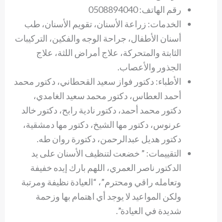
رقم الهاتف: 0508894040
الخدمات: زراعة الأسنان، تقويم الأسنان، طب
أسنان الأطفال، جراحة الوجه والفكين، التركيبات
الثابتة والمتحركة، علاج أمراض اللثة، علاج
الجذور والأعصاب.
الأطباء: دكتور فواز سعيد القحطاني، دكتور محمد
أحمد العطاس، دكتور محمد سعيد الغامدي،
دكتور محمد أحمد، دكتور نادية رابح، دكتور خالد
عرنوس، دكتور مها الشيخ، دكتور مها دمشقية،
دكتور هديل عبدالرحمن، دكتورة روان طه.
التقييمات: ” خضعت لتنظيف الأسنان على يد
الدكتور ناصر العمري، اللهم بارك إيده خفيفة
وتعامله راقي ومحترم”، “العيادة نظيفة ومرتبة
ولكن المواعيد لا يوجد أي اهتمام بها وزحمة
شديدة في العيادة”.