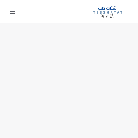
خطي
لى
لمحتوى