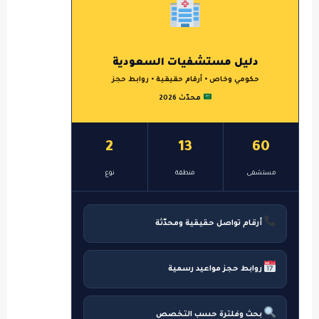
دليل مستشفيات السعودية
حكومي وخاص • أرقام حقيقية • روابط حجز
محدّث 2026
2
13
60
مستشفى
منطقة
نوع
أرقام تواصل حقيقية ومحدّثة
روابط حجز مواعيد رسمية
بحث وفلترة حسب التخصص