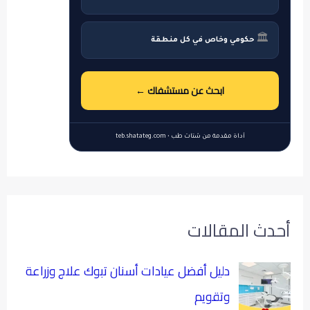
🏛
حكومي وخاص في كل منطقة
ابحث عن مستشفاك ←
أداة مقدمة من شتات طب • teb.shatateg.com
أحدث المقالات
دليل أفضل عيادات أسنان تبوك علاج وزراعة
وتقويم