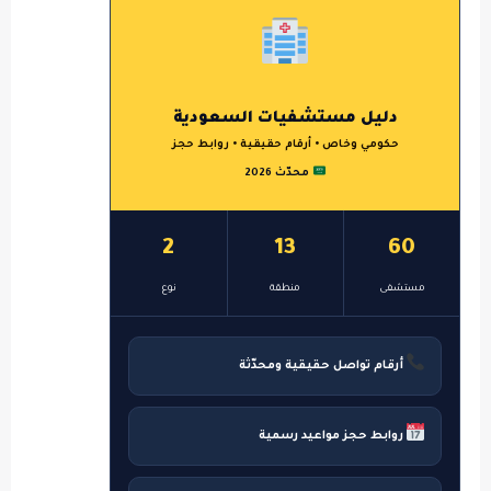
دليل مستشفيات السعودية
حكومي وخاص • أرقام حقيقية • روابط حجز
محدّث 2026
2
13
60
مستشفى
منطقة
نوع
أرقام تواصل حقيقية ومحدّثة
روابط حجز مواعيد رسمية