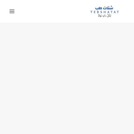
خطي
لى
لمحتوى