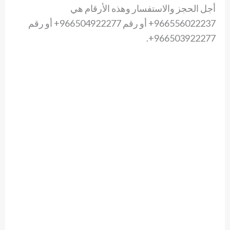
أجل الحجز والاستفسار وهذه الأرقام هي
966556022237+ أو رقم 966504922277+ أو رقم
966503922277+.