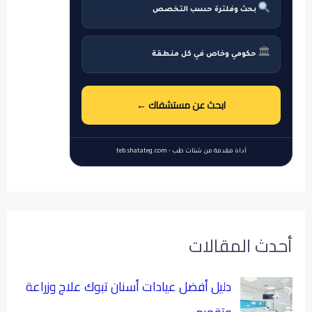
بحث وفلترة حسب التخصص
🏛
حكومي وخاص في كل منطقة
ابحث عن مستشفاك ←
أداة مقدمة من شتات طب • teb.shatateg.com
أحدث المقالات
دليل أفضل عيادات أسنان تبوك علاج وزراعة