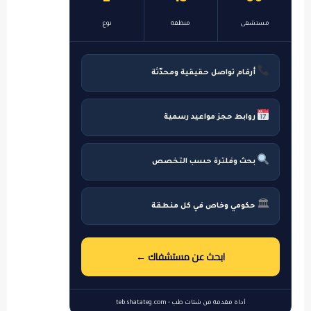
مستشفى
منطقة
نوع
أرقام تواصل حقيقية ومحدّثة
روابط حجز مواعيد رسمية
بحث وفلترة حسب التخصص
🏛
حكومي وخاص في كل منطقة
ابحث عن مستشفاك ←
أداة مقدمة من شتات طب • teb.shatateg.com