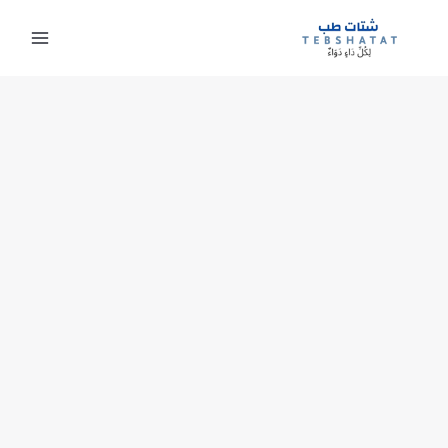
خطي
لى
لمحتوى