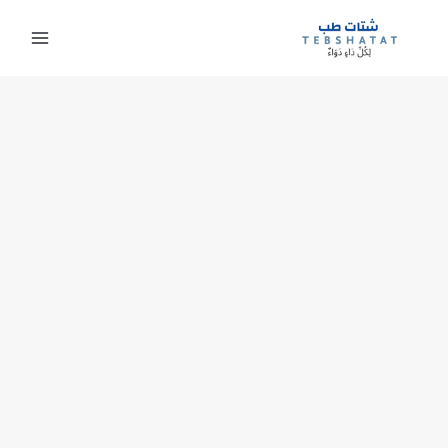
خطي
لى
لمحتوى