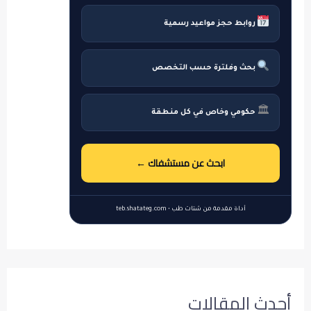
روابط حجز مواعيد رسمية
بحث وفلترة حسب التخصص
🏛
حكومي وخاص في كل منطقة
ابحث عن مستشفاك ←
أداة مقدمة من شتات طب • teb.shatateg.com
أحدث المقالات