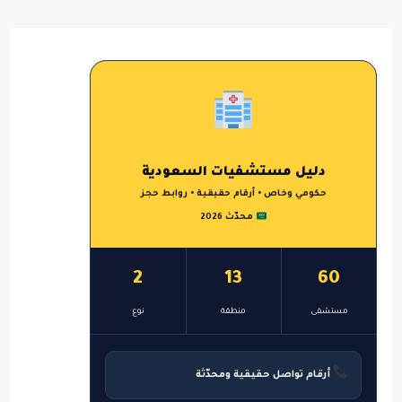
دليل مستشفيات السعودية
حكومي وخاص • أرقام حقيقية • روابط حجز
محدّث 2026
2
13
60
مستشفى
منطقة
نوع
أرقام تواصل حقيقية ومحدّثة