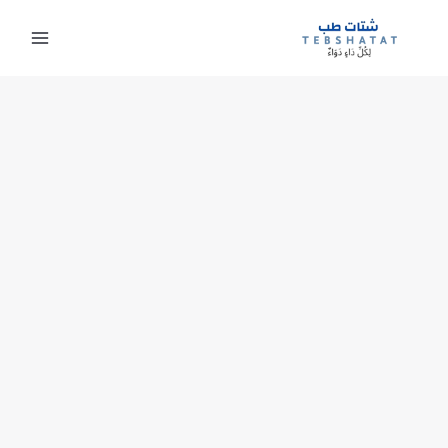
خطي
لى
لمحتوى