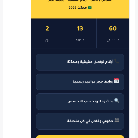
حكومي وخاص • أرقام حقيقية • روابط حجز
محدّث 2026
2
13
60
مستشفى
منطقة
نوع
أرقام تواصل حقيقية ومحدّثة
روابط حجز مواعيد رسمية
بحث وفلترة حسب التخصص
🏛
حكومي وخاص في كل منطقة