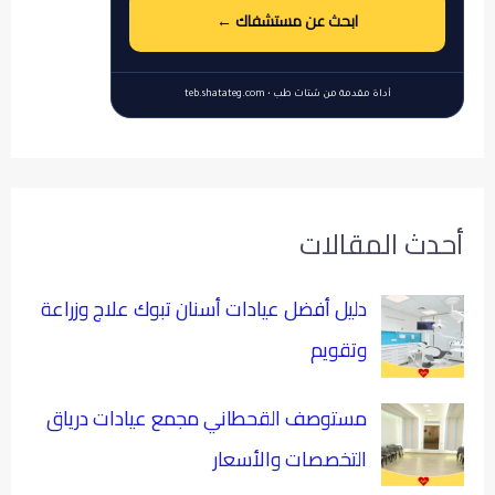
ابحث عن مستشفاك ←
أداة مقدمة من شتات طب • teb.shatateg.com
أحدث المقالات
دليل أفضل عيادات أسنان تبوك علاج وزراعة
وتقويم
مستوصف القحطاني مجمع عيادات درياق
التخصصات والأسعار