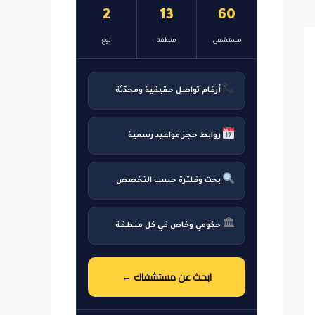
2
13
60
مستشفى
منطقة
نوع
أرقام تواصل حقيقية ومحدّثة
روابط حجز مواعيد رسمية
بحث وفلترة حسب التخصص
🏛
حكومي وخاص في كل منطقة
ابحث عن مستشفاك ←