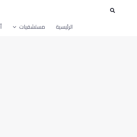
خطي
البحث
لى
لمحتوى
الرئيسية
مستشفيات
أ