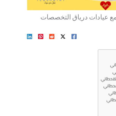
 عيادات درياق التخصصات
ني
ي
لقحطاني
قحطاني
اني
طاني