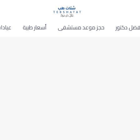
فضل دكتور
حجز موعد مستشفى
أسعار طبية
عيادا