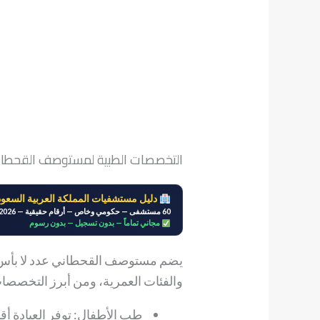
التخصصات الطبية لمستوصف القحطا
دليل مستشفيات المملكة العربية السعود
60 مستشفى — حكومي وخاص — أرقام حقيقية — 2026
مجاني تماماً — بدون تسجيل — بدون رسوم
يضم مستوصف القحطاني عدد لا بأس 
والفئات العمرية، ومن أبرز التخصصات
طب الأطفال: توفر العيادة 