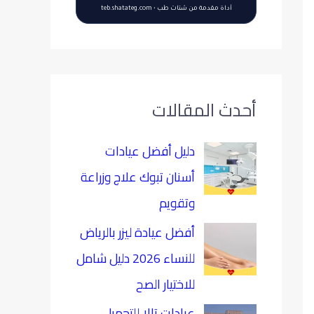
أداة مقدمة من شتات طب • teb.shatateg.com
أحدث المقالات
دليل أفضل عيادات
أسنان تبوك علاج وزراعة
وتقويم
أفضل عيادة ليزر بالرياض
للنساء 2026 دليل شامل
للاختيار الصح
عيادات تالا للتجميل