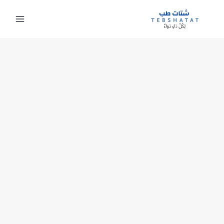
خطي
لى
لمحتوى