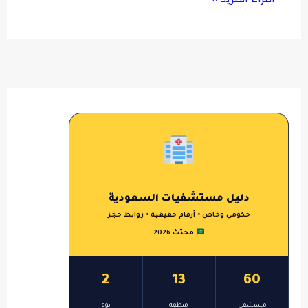
دليل مستشفيات السعودية
حكومي وخاص • أرقام حقيقية • روابط حجز
محدّث 2026
2
13
60
مستشفى
منطقة
نوع