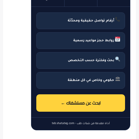
أرقام تواصل حقيقية ومحدّثة
روابط حجز مواعيد رسمية
بحث وفلترة حسب التخصص
🏛
حكومي وخاص في كل منطقة
ابحث عن مستشفاك ←
أداة مقدمة من شتات طب • teb.shatateg.com