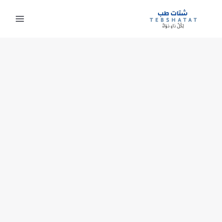
خطي
لى
لمحتوى