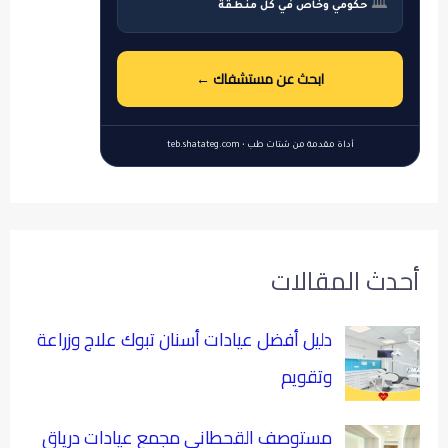
🏛
حكومي وخاص في كل منطقة
ابحث عن مستشفاك ←
أداة مقدمة من شتات طب • teb.shatateg.com
أحدث المقالات
دليل أفضل عيادات أسنان تبوك علاج وزراعة
وتقويم
مستوصف القحطاني مجمع عيادات درياق