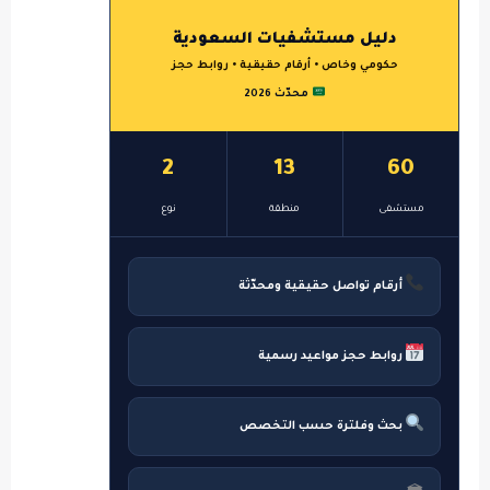
دليل مستشفيات السعودية
حكومي وخاص • أرقام حقيقية • روابط حجز
محدّث 2026
2
13
60
مستشفى
منطقة
نوع
أرقام تواصل حقيقية ومحدّثة
روابط حجز مواعيد رسمية
بحث وفلترة حسب التخصص