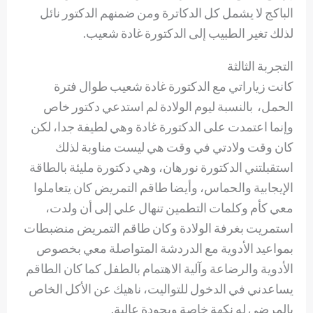
الباكج لا يشمل كل الدكاترة ومن ضمنهم الدكتور نائل
لذلك تغير الطبيب إلى الدكتورة غادة شعيب.
التجربة الثالثة
كانت زياراتي مع الدكتورة غادة شعيب طوال فترة
الحمل، بالنسبة ليوم الولادة لم استدعي دكتور خاص
وإنما اعتمدت على الدكتورة غادة وهي لطيفة جدا، لكن
كان وقت ولادتي في وقت هي ليست مناوبة لذلك
استقبلتني الدكتورة نورهان، وهي دكتورة مليئة بالطاقة
الإيجابية والحماس، وأيضا طاقم التمريض كان يتعاملوا
معي كأم وكلمات التطمين تنهال علي إلى أن ولدت،
استمريت بغرفة الولادة وكان طاقم التمريض منضبطات
بمواعيد الأدوية مع الدردشة المتواصلة معي بخصوص
الأدوية والرضاعة وآلية الاهتمام بالطفل كما كان الطاقم
يساعدني في الدخول للتواليت، ناهيك عن الأكل الخاص
بالمرضى له نكهة خاصة وبجودة عالية.